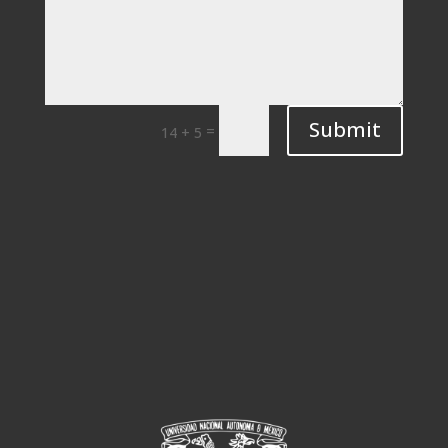
Submit
=
14 + 5