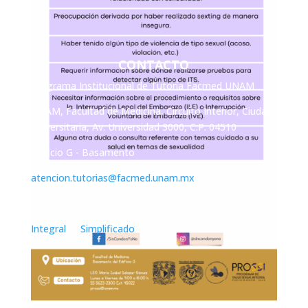
CONTACTO
Programa Institucional de Tutoría Facmed UNAM
UNAM, Facultad de Medicina, Circuito Interior, Ciudad
Universitaria, Av. Universidad 3000, C.P. 04510
Edificio G - Basamento
atencion.tutorias@facmed.unam.mx
Aviso de Privacidad
Integral
/
Simplificado