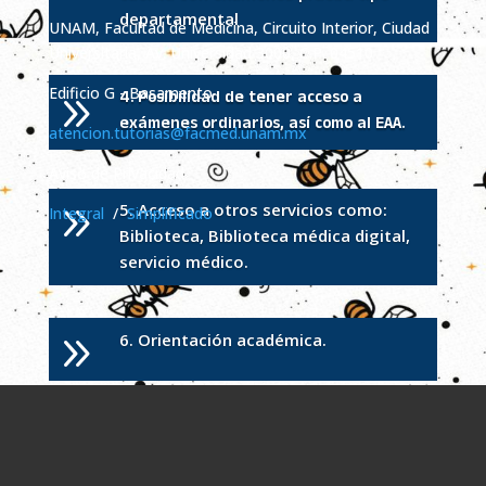
departamental
UNAM, Facultad de Medicina, Circuito Interior, Ciudad
Universitaria, Av. Universidad 3000, C.P. 04510
Edificio G - Basamento
4. Posibilidad de tener acceso a
9
exámenes ordinarios, así como al EAA.
atencion.tutorias@facmed.unam.mx
Aviso de Privacidad
9
5. Acceso a otros servicios como:
Integral
/
Simplificado
Biblioteca, Biblioteca médica digital,
servicio médico.
9
6. Orientación académica.