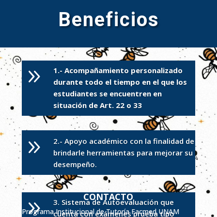
Beneficios
9
1.- Acompañamiento personalizado
DIRECTORIO
durante todo el tiempo en el que los
estudiantes se encuentren en
Dr. Samuel E. Gutiérrez Barreto
situación de Art. 22 o 33
Dra. Beatriz Herrera
9
2.- Apoyo académico con la finalidad de
brindarle herramientas para mejorar su
desempeño.
CONTACTO
9
3. Sistema de Autoevaluación que
Programa Institucional de Tutoría Facmed UNAM
cuenta con exámenes prueba tipo